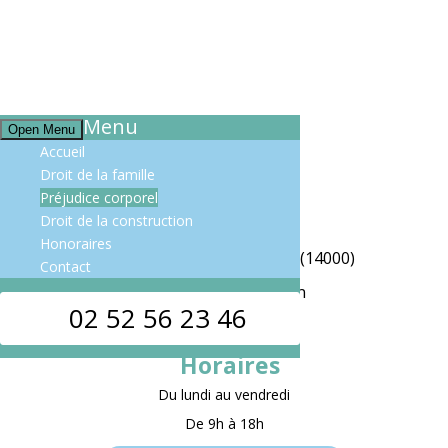
Menu
Open Menu
Accueil
Droit de la famille
Préjudice corporel
Droit de la construction
Honoraires
Avocat au Barreau de Caen (14000)
Contact
36 Avenue du Six Juin
02 52 56 23 46
14000 Caen
Horaires
Du lundi au vendredi
De 9h à 18h