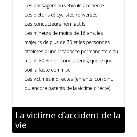
Les passagers du véhicule accidenté
Les piétons et cyclistes renversés
Les conducteurs non fautifs
Les mineurs de moins de 16 ans, les
majeurs de plus de 70 et les personnes
atteintes d'une incapacité permanente d'au
moins 80 % non conducteurs, quelle que
soit la faute commise
Les victimes indirectes (enfants, conjoint,
ou encore parents de la victime directe)
La victime d’accident de la
vie
L’accident de la vie peut prendre différentes formes : accident du sport, accident domestique, accident scolaire, accident lié à un produit défectueux… Dépendant des circonstances de l’accident, il est parfois possible d’être indemnisé pour les
. Si un tiers est impliqué dans l’accident, la victime peut l’assigner en justice pour obtenir une réparation. Si vous avez souscrit une
, il est nécessaire d’assigner l’assureur en exécution contractuelle, dans le cas où il refuse d’exécuter de bonne foi son obligation.