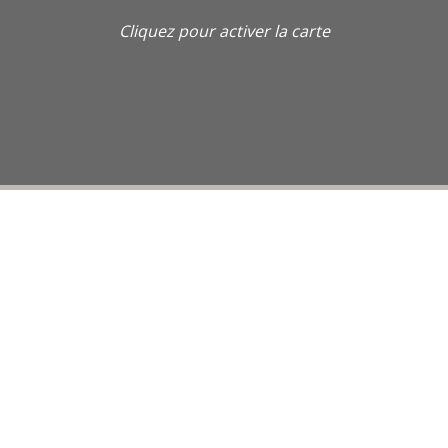
Cliquez pour activer la carte
Maître Véronique Bouchard, avocat au Barreau de Caen